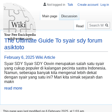
Not logged in
Talk
Create account
Log in
Main page
Discussion
Search
Read
wikifrontier.com
The Ultimate Guide To syair sdy forum
asiktoto
February 6, 2025
Wiki Article
Syair SDY Syair SDY Oovin merupakan salah satu syair
yang cukup populer di kalangan pecinta sastra Indonesia.
Namun, seberapa banyak kita mengenal lebih dekat
dengan syair yang satu ini? Mari kita simak sejarah dan
makn
read more
This page was last modified on 6 February 2025, at 1:03 am.